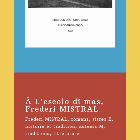
À L’escolo di mas,
Frederi MISTRAL
Frederi MISTRAL
,
romans
,
titres E
,
histoire et tradition
,
auteurs M
,
traditions
,
littérature