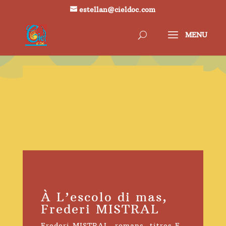
estellan@cieldoc.com
À L’escolo di mas,
Frederi MISTRAL
Frederi MISTRAL
,
romans
,
titres E
,