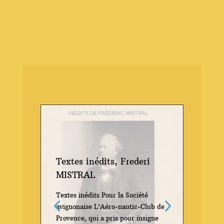
Textes inédits, Frederi
Mi Ra
MISTRAL
MIST
Textes inédits Pour la Société
Mi Rap
avignonaise L'Aéro-nautic-Club de
Provence, qui a pris pour insigne