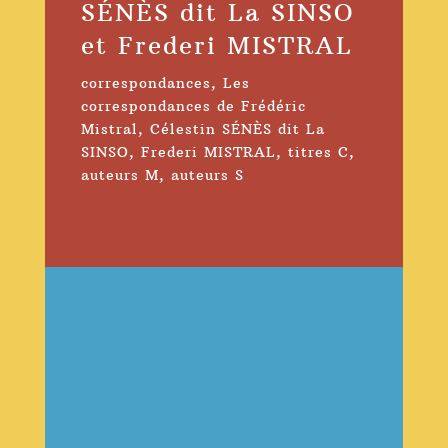
SÉNÈS dit La SINSO
et Frederi MISTRAL
correspondances
,
Les
correspondances de Frédéric
Mistral
,
Célestin SÉNÈS dit La
SINSO
,
Frederi MISTRAL
,
titres C
,
auteurs M
,
auteurs S