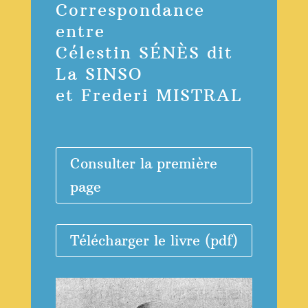
Correspondance
entre
Célestin SÉNÈS dit
La SINSO
et Frederi MISTRAL
Consulter la première
page
Télécharger le livre (pdf)