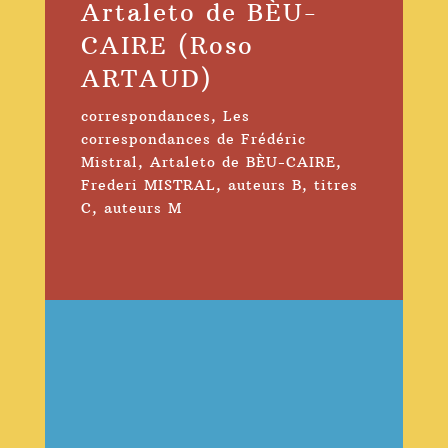
Artaleto de BÈU-
CAIRE (Roso
ARTAUD)
correspondances
,
Les
correspondances de Frédéric
Mistral
,
Artaleto de BÈU-CAIRE
,
Frederi MISTRAL
,
auteurs B
,
titres
C
,
auteurs M