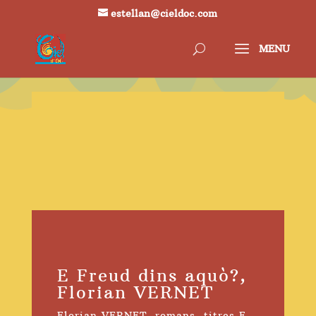
estellan@cieldoc.com
E Freud dins aquò?,
Florian VERNET
Florian VERNET
,
romans
,
titres F
,