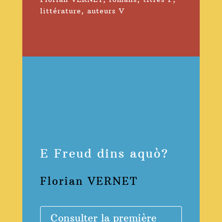
littérature
,
auteurs V
E Freud dins aquò?
Florian VERNET
Consulter la première