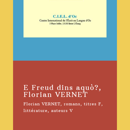
E Freud dins aquò?,
Florian VERNET
Florian VERNET
,
romans
,
titres F
,
littérature
,
auteurs V