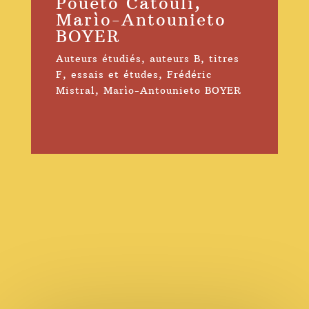
Pouèto Catouli,
Marìo-Antounieto
BOYER
Auteurs étudiés
,
auteurs B
,
titres
F
,
essais et études
,
Frédéric
Mistral
,
Marìo-Antounieto BOYER