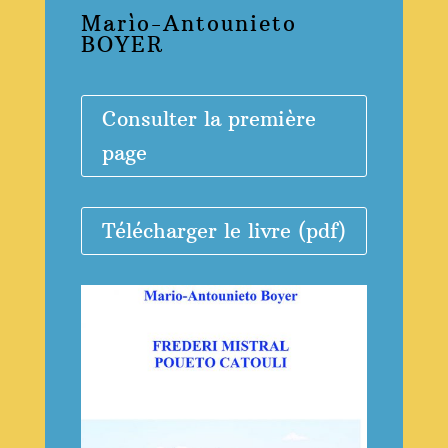
Marìo-Antounieto
BOYER
Consulter la première
page
Télécharger le livre (pdf)