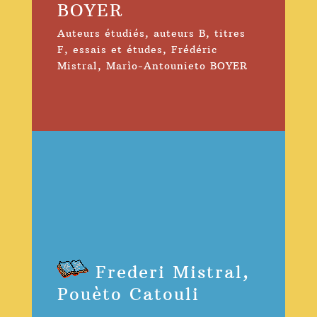
BOYER
Auteurs étudiés
,
auteurs B
,
titres
F
,
essais et études
,
Frédéric
Mistral
,
Marìo-Antounieto BOYER
Frederi Mistral,
Pouèto Catouli