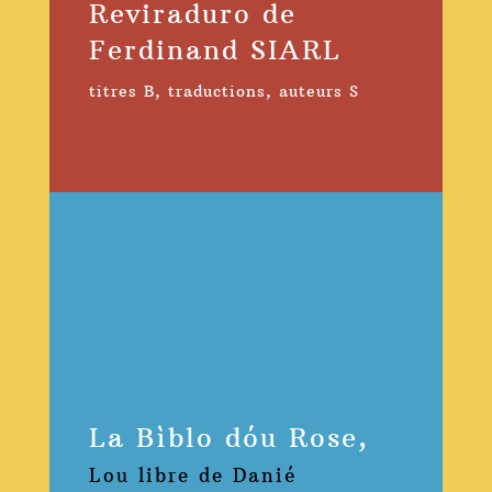
Reviraduro de
Ferdinand SIARL
titres B
,
traductions
,
auteurs S
La Bìblo dóu Rose,
Lou libre de Danié