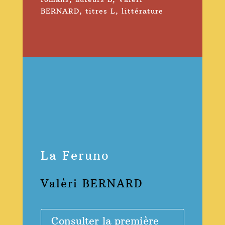
BERNARD
,
titres L
,
littérature
La Feruno
Valèri BERNARD
Consulter la première