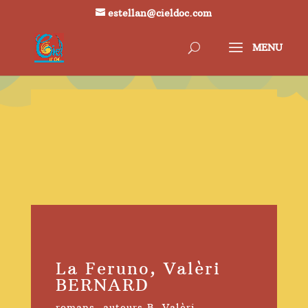
estellan@cieldoc.com
La Feruno, Valèri
BERNARD
romans
,
auteurs B
,
Valèri