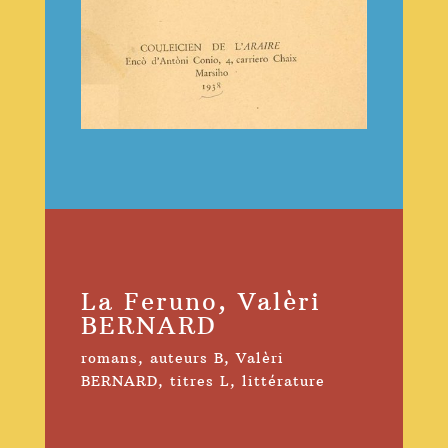
La Feruno, Valèri
BERNARD
romans
,
auteurs B
,
Valèri
BERNARD
,
titres L
,
littérature