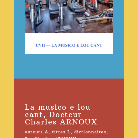
La musico e lou
cant, Docteur
Charles ARNOUX
auteurs A
,
titres L
,
dictionnaires
,