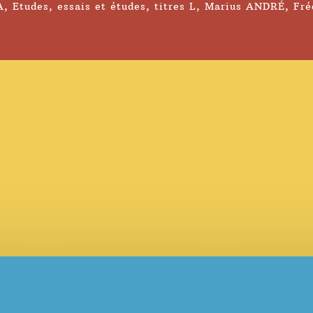
A
,
Etudes
,
essais et études
,
titres L
,
Marius ANDRÉ
,
Fré