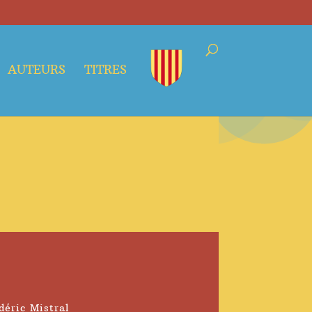
AUTEURS
TITRES
déric Mistral