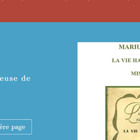
euse de
ère page