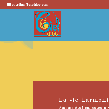
estellan@cieldoc.com
La vie harmon
Auteurs étudiés
,
auteurs 