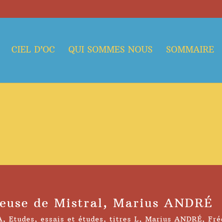
CIEL D’OC
QUI SOMMES NOUS
SOMMAIRE
ieuse de Mistral, Marius ANDRÉ
A
,
Etudes
,
essais et études
,
titres L
,
Marius ANDRÉ
,
Fré