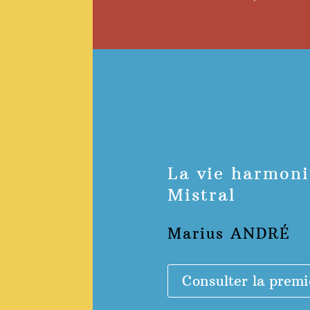
La vie harmoni
Mistral
Marius ANDRÉ
Consulter la premi