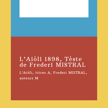
L’Aiòli 1898, Tèste
de Frederi MISTRAL
L’Aiòli
,
titres A
,
Frederi MISTRAL
,
auteurs M