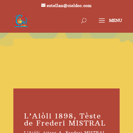
estellan@cieldoc.com
L’Aiòli 1898, Tèste
de Frederi MISTRAL
L’Aiòli
,
titres A
,
Frederi MISTRAL
,