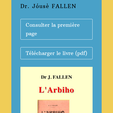
Dr. Jóusè FALLEN
Consulter la première
page
Télécharger le livre (pdf)