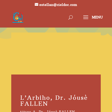
estellan@cieldoc.com
L’Arbiho, Dr. Jóusè
FALLEN
titres A
,
Dr. Jóusè FALLEN
,