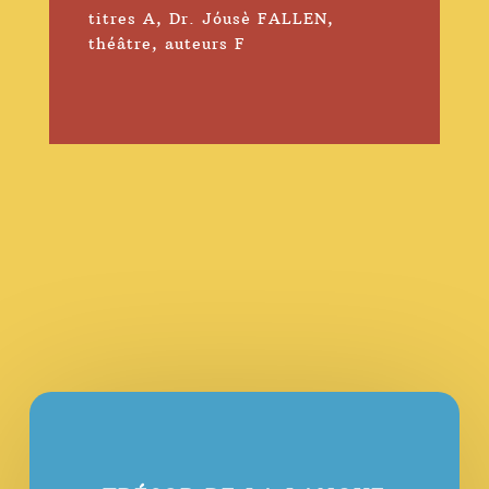
titres A
,
Dr. Jóusè FALLEN
,
théâtre
,
auteurs F