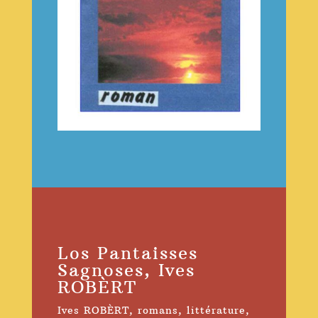
Los Pantaisses
Sagnoses, Ives
ROBÈRT
Ives ROBÈRT
,
romans
,
littérature
,