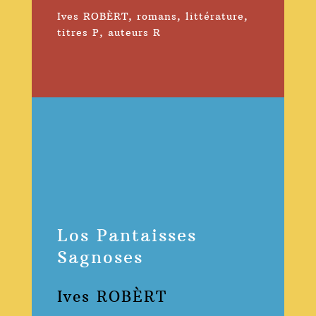
Ives ROBÈRT
,
romans
,
littérature
,
titres P
,
auteurs R
Los Pantaisses
Sagnoses
Ives ROBÈRT