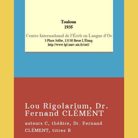
Lou Rigolarium, Dr.
Fernand CLÉMENT
auteurs C
,
théâtre
,
Dr. Fernand
CLÉMENT
,
titres R