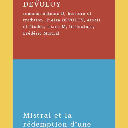
DEVOLUY
romans
,
auteurs D
,
histoire et
tradition
,
Pierre DEVOLUY
,
essais
et études
,
titres M
,
littérature
,
Frédéric Mistral
Mistral et la
rédemption d’une