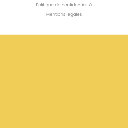
Politique de confidentialité
Mentions légales
S'INSCRIRE
Copyright © 2026 | Tous les droits sont