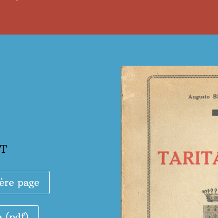
ET
ère page
e (pdf)