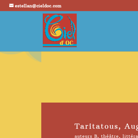
estellan@cieldoc.com
Taritatous, A
auteurs B
,
théâtre
,
littér