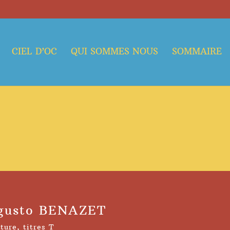
CIEL D’OC
QUI SOMMES NOUS
SOMMAIRE
ugusto BENAZET
ature
,
titres T