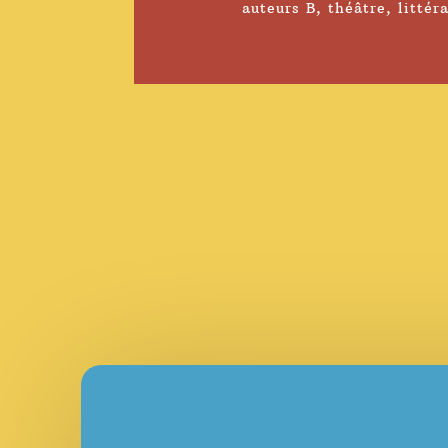
auteurs B
,
théâtre
,
littér