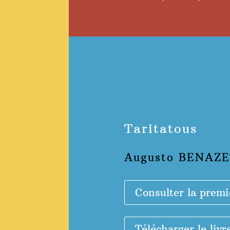
Taritatous
Augusto BENAZ
Consulter la premi
Télécharger le livr