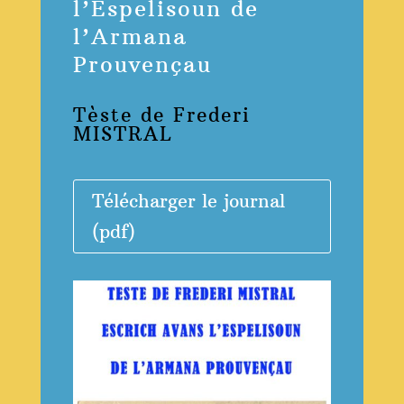
l’Espelisoun de
l’Armana
Prouvençau
Tèste de Frederi
MISTRAL
Télécharger le journal
(pdf)