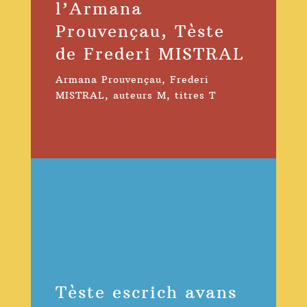
l’Armana
Prouvençau, Tèste
de Frederi MISTRAL
Armana Prouvençau
,
Frederi
MISTRAL
,
auteurs M
,
titres T
Tèste escrich avans