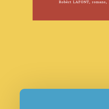
Robèrt LAFONT
,
romans
,