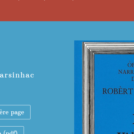
arsinhac
ère page
e (pdf)