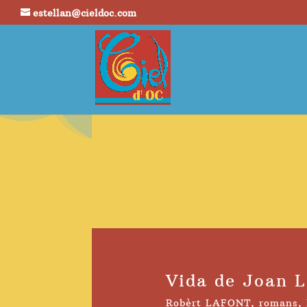
estellan@cieldoc.com
Vida de Joan 
Robèrt LAFONT
,
romans
,