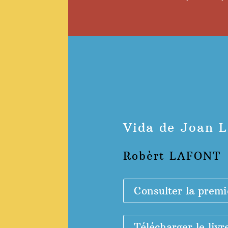
Vida de Joan L
Robèrt LAFONT
Consulter la premi
Télécharger le livr