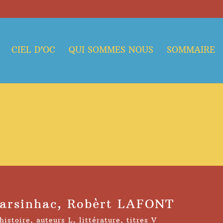
CIEL D’OC
QUI SOMMES NOUS
SOMMAIRE
Larsinhac, Robèrt LAFONT
histoire
,
auteurs L
,
littérature
,
titres V