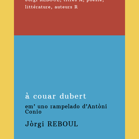
littérature
,
auteurs R
à couar dubert
em’ uno rampelado d’Antòni
Conio
Jòrgi REBOUL