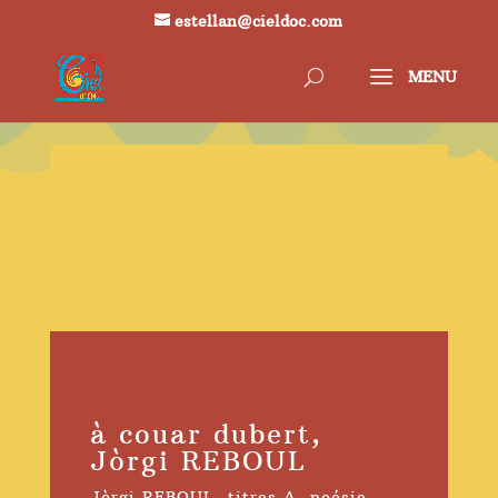
estellan@cieldoc.com
à couar dubert,
Jòrgi REBOUL
Jòrgi REBOUL
,
titres A
,
poésie
,