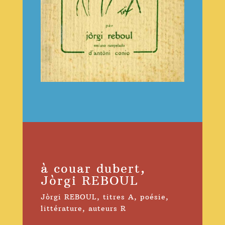
à couar dubert,
Jòrgi REBOUL
Jòrgi REBOUL
,
titres A
,
poésie
,
littérature
,
auteurs R