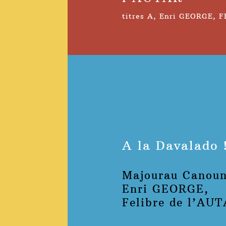
titres A
,
Enri GEORGE
,
F
A la Davalado 
Majourau Canou
Enri GEORGE,
Felibre de l’AU