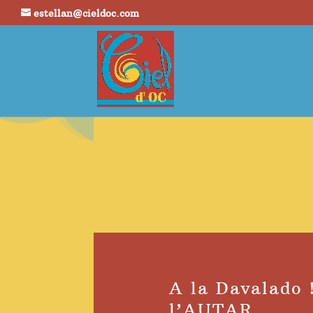
estellan@cieldoc.com
A la Davalado 
l’AUTAR