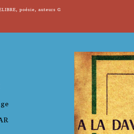
ELIBRE
,
poésie
,
auteurs G
!
nge
TAR