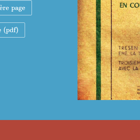
ère page
e (pdf)