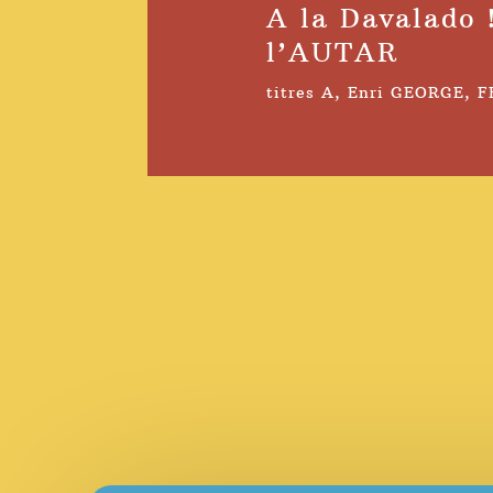
A la Davalado 
l’AUTAR
titres A
,
Enri GEORGE
,
F