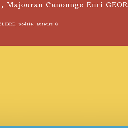
!, Majourau Canounge Enri GEOR
ELIBRE
,
poésie
,
auteurs G