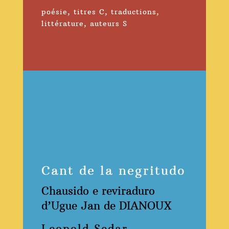
poésie
,
titres C
,
traductions
,
littérature
,
auteurs S
Cant de la negritudo
Chausido e reviraduro
d’Ugue Jan de DIANOUX
Leopold Sedar