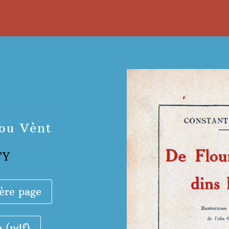
lou Vènt
TY
ère page
e (pdf)