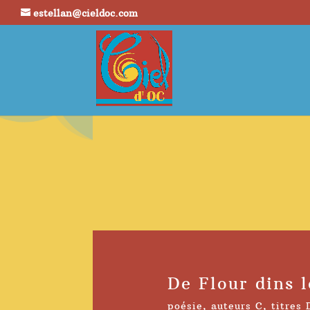
estellan@cieldoc.com
De Flour dins 
poésie
,
auteurs C
,
titres 