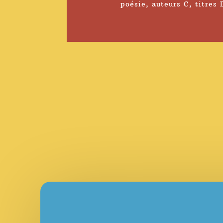
poésie
,
auteurs C
,
titres 