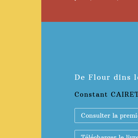
De Flour dins 
Constant CAIRE
Consulter la premi
Télécharger le livr