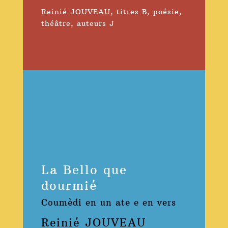
Reinié JOUVEAU
,
titres B
,
poésie
,
théâtre
,
auteurs J
La Bello que
dourmié
Coumèdi en un ate e en vers
Reinié JOUVEAU