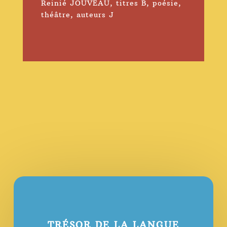
Reinié JOUVEAU
,
titres B
,
poésie
,
théâtre
,
auteurs J
TRÉSOR DE LA LANGUE