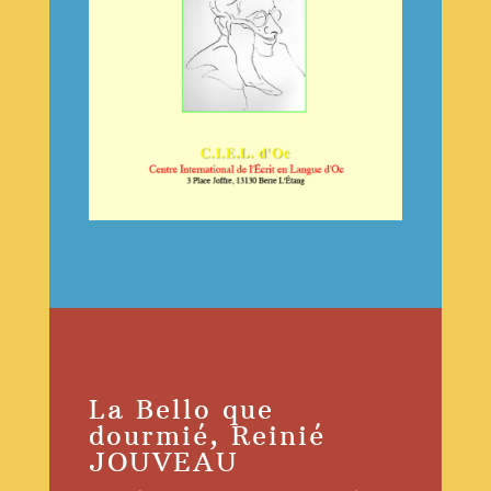
La Bello que
dourmié, Reinié
JOUVEAU