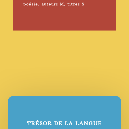
poésie
,
auteurs M
,
titres S
TRÉSOR DE LA LANGUE