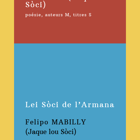
Sòci)
poésie
,
auteurs M
,
titres S
Lei Sòci de l’Armana
Felipo MABILLY
(Jaque lou Sòci)