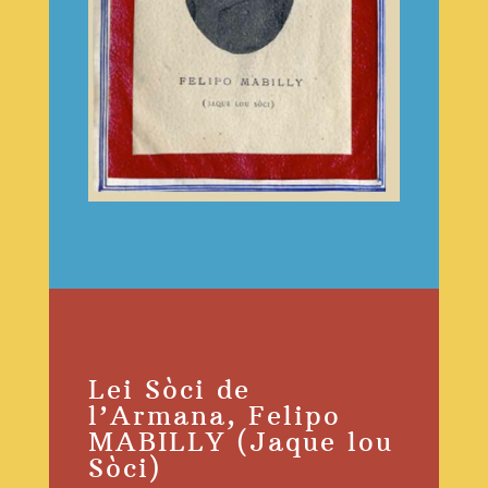
Lei Sòci de
l’Armana, Felipo
MABILLY (Jaque lou
Sòci)