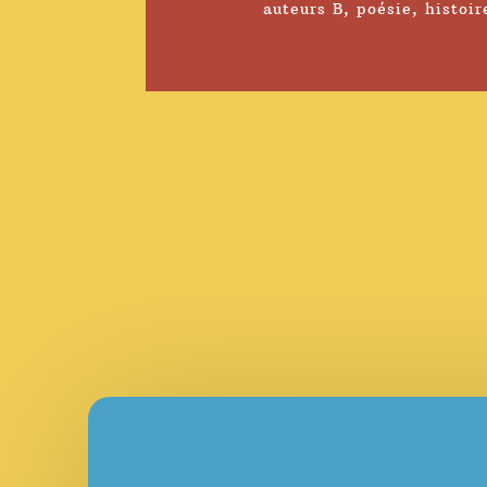
auteurs B
,
poésie
,
histoir