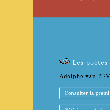
Les poètes 
Adolphe van BE
Consulter la premi