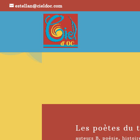
estellan@cieldoc.com
Les poètes du 
auteurs B
,
poésie
,
histoir