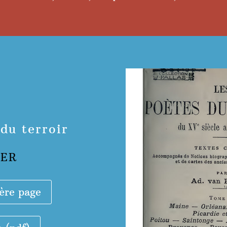
du terroir
VER
ère page