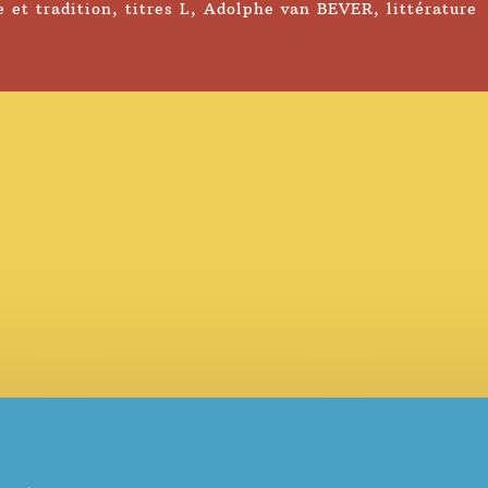
e et tradition
,
titres L
,
Adolphe van BEVER
,
littérature