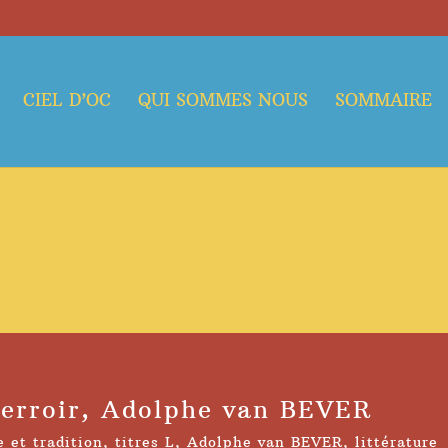
CIEL D’OC
QUI SOMMES NOUS
SOMMAIRE
terroir, Adolphe van BEVER
e et tradition
,
titres L
,
Adolphe van BEVER
,
littérature