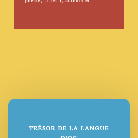
poésie
,
titres I
,
auteurs M
TRÉSOR DE LA LANGUE