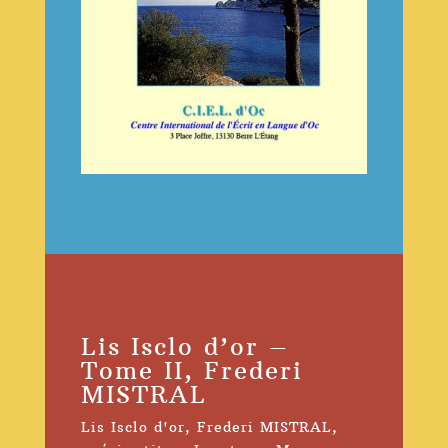
Lis Isclo d’or –
Tome II, Frederi
MISTRAL
Lis Isclo d'or
,
Frederi MISTRAL
,