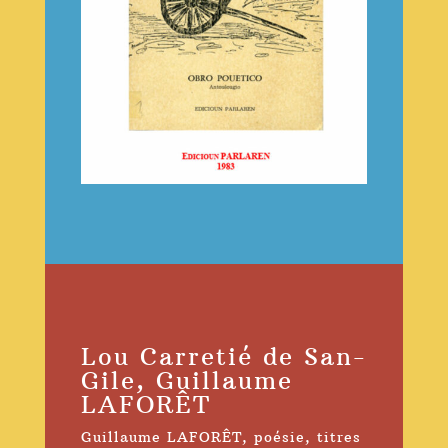
Lou Carretié de San-
Gile, Guillaume
LAFORÊT
Guillaume LAFORÊT
,
poésie
,
titres