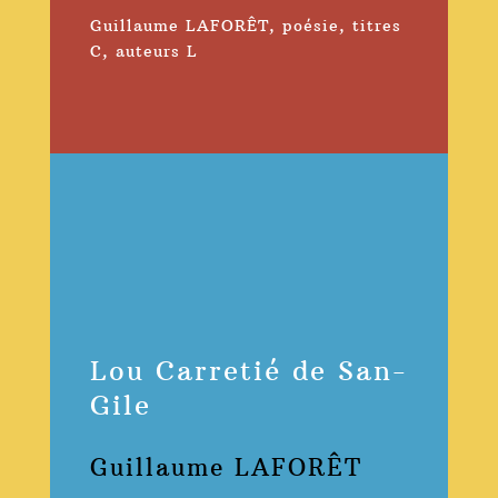
Guillaume LAFORÊT
,
poésie
,
titres
C
,
auteurs L
Lou Carretié de San-
Gile
Guillaume LAFORÊT