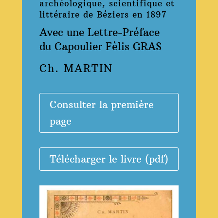
archéologique, scientifique et
littéraire de Béziers en 1897
Avec une Lettre-Préface
du Capoulier Fèlis GRAS
Ch. MARTIN
Consulter la première
page
Télécharger le livre (pdf)