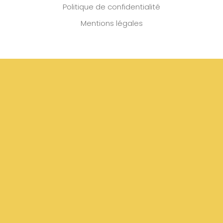
Politique de confidentialité
Mentions légales
S'INSCRIRE
Copyright © 2026 | Tous les droits sont