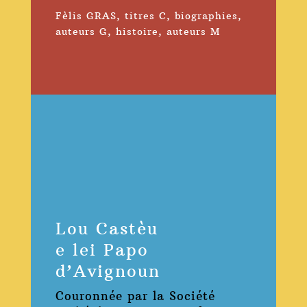
Fèlis GRAS
,
titres C
,
biographies
,
auteurs G
,
histoire
,
auteurs M
Lou Castèu
e lei Papo
d’Avignoun
Couronnée par la Société