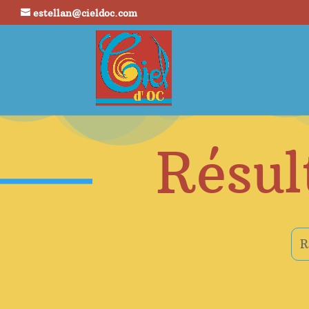
estellan@cieldoc.com
Résul