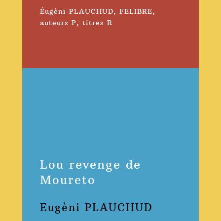
Éugèni PLAUCHUD
,
FELIBRE
,
auteurs P
,
titres R
Lou revenge de
Moureto
Eugèni PLAUCHUD