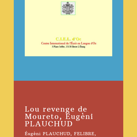
Lou revenge de
Moureto, Eugèni
PLAUCHUD
Éugèni PLAUCHUD
,
FELIBRE
,