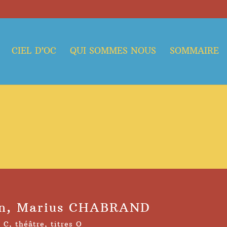
CIEL D’OC
QUI SOMMES NOUS
SOMMAIRE
an, Marius CHABRAND
s C
,
théâtre
,
titres O