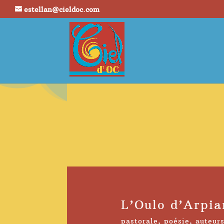
estellan@cieldoc.com
L’Oulo d’Arpi
pastorale
,
poésie
,
auteur