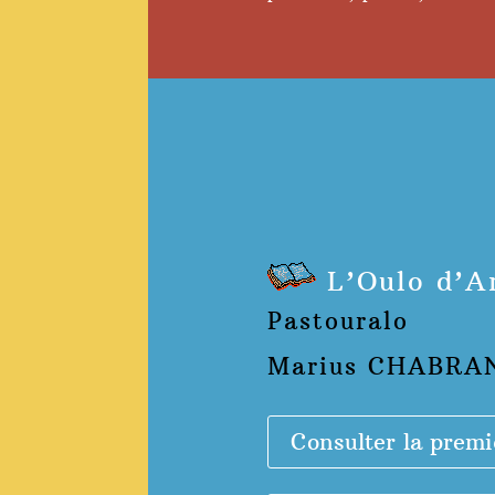
L’Oulo d’A
Pastouralo
Marius CHABRA
Consulter la premi