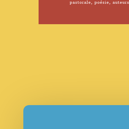
pastorale
,
poésie
,
auteur