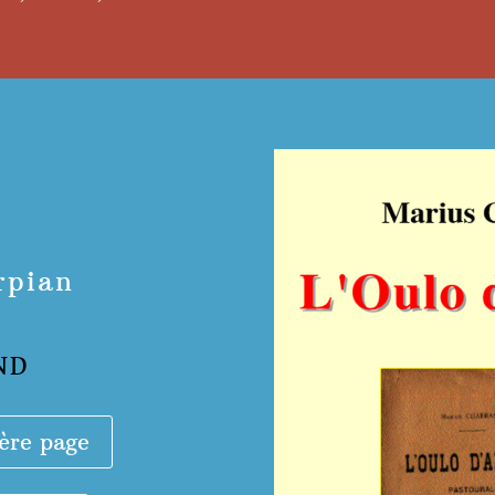
rpian
ND
ère page