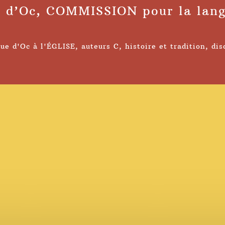
o d’Oc, COMMISSION pour la lan
ue d'Oc à l'ÉGLISE
,
auteurs C
,
histoire et tradition
,
dis