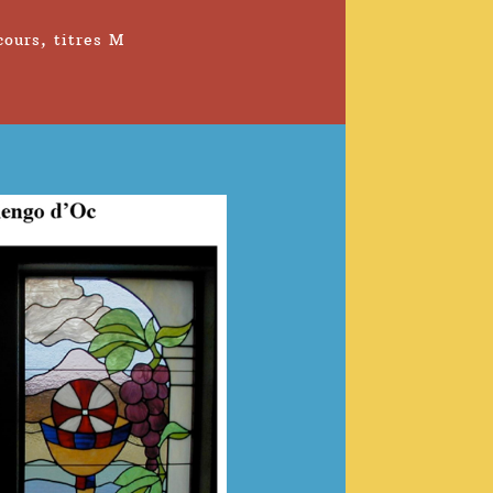
cours
,
titres M