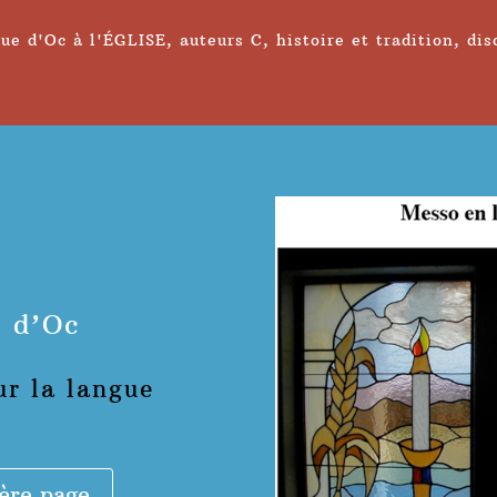
ue d'Oc à l'ÉGLISE
,
auteurs C
,
histoire et tradition
,
dis
 d’Oc
r la langue
ère page