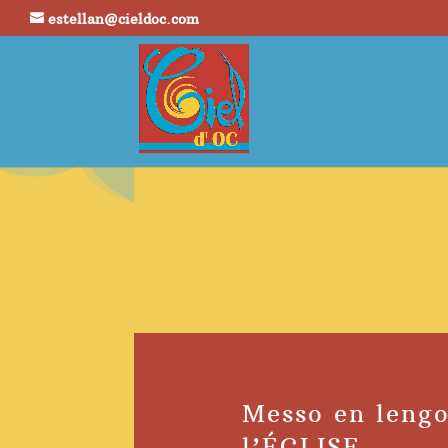
estellan@cieldoc.com
Messo en leng
l’ÉGLISE