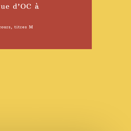
gue d’OC à
cours
,
titres M