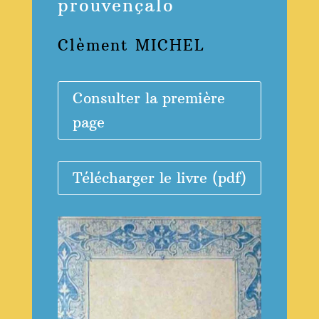
prouvençalo
Clèment MICHEL
Consulter la première
page
Télécharger le livre (pdf)