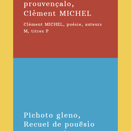
prouvençalo,
Clèment MICHEL
Clèment MICHEL
,
poésie
,
auteurs
M
,
titres P
Pichoto gleno,
Recuei de pouësìo