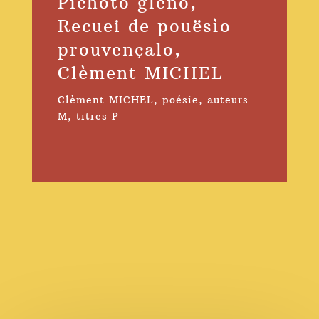
Pichoto gleno,
Recuei de pouësìo
prouvençalo,
Clèment MICHEL
Clèment MICHEL
,
poésie
,
auteurs
M
,
titres P