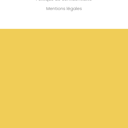
Mentions légales
S'INSCRIRE
Copyright © 2026 | Tous les droits sont
réservés