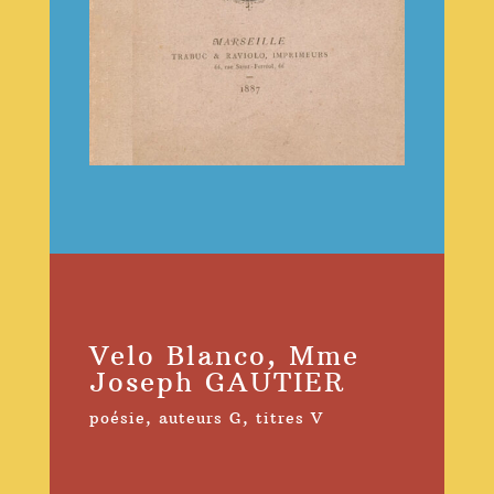
Velo Blanco, Mme
Joseph GAUTIER
poésie
,
auteurs G
,
titres V