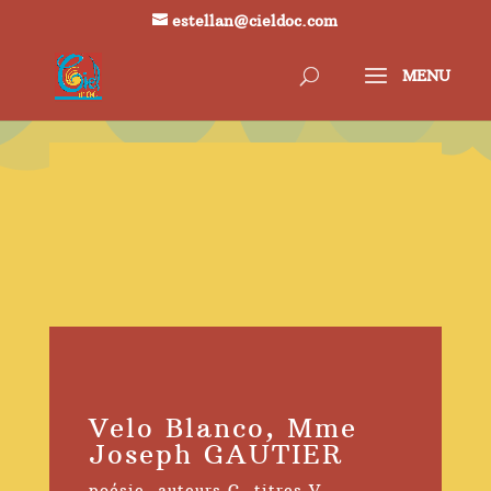
estellan@cieldoc.com
Velo Blanco, Mme
Joseph GAUTIER
poésie
,
auteurs G
,
titres V