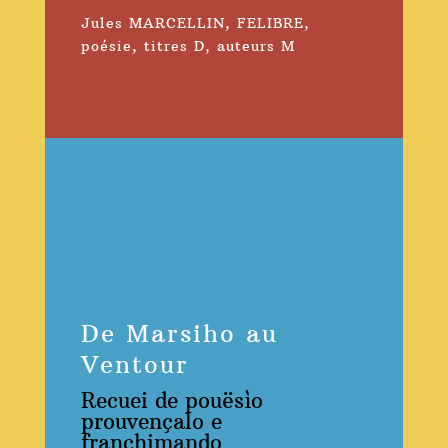
Jules MARCELLIN
,
FELIBRE
,
poésie
,
titres D
,
auteurs M
De Marsiho au
Ventour
Recuei de pouësìo
prouvençalo e
franchimando