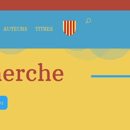
AUTEURS
TITRES
herche