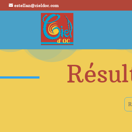
estellan@cieldoc.com
Résul